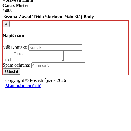
Votavová Hana
Garáž Mistři
#488
Sezóna
Závod
Třída
Startovní číslo
Stáj
Body
×
Napiš nám
Váš Kontakt:
Text:
Spam ochrana:
Odeslat
Copyright © Poslední jízda 2026
Máte nám co říci?