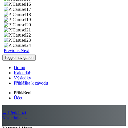
Previous
Next
Toggle navigation
Domů
Kalendář
Výsledky
Přihláška k závodu
Přihlášení
Účet
← Předchozí
Následující →