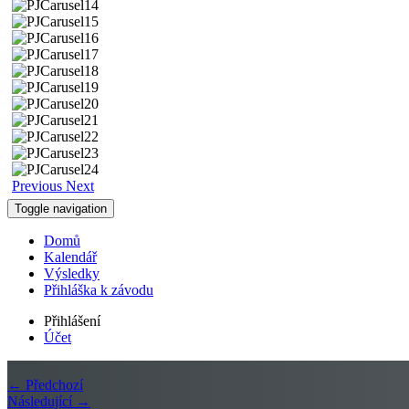
Previous
Next
Toggle navigation
Domů
Kalendář
Výsledky
Přihláška k závodu
Přihlášení
Účet
← Předchozí
Následující →