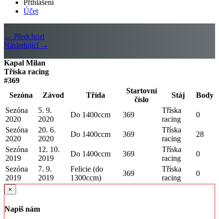
Přihlášení
Účet
← Předchozí
Následující →
Kapal Milan
Tříska racing
#369
Startovní
Sezóna
Závod
Třída
Stáj
Body
číslo
Sezóna
5. 9.
Tříska
Do 1400ccm
369
0
2020
2020
racing
Sezóna
20. 6.
Tříska
Do 1400ccm
369
28
2020
2020
racing
Sezóna
12. 10.
Tříska
Do 1400ccm
369
0
2019
2019
racing
Sezóna
7. 9.
Felicie (do
Tříska
369
0
2019
2019
1300ccm)
racing
×
Napiš nám