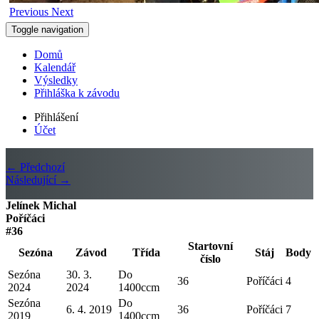
Previous
Next
Toggle navigation
Domů
Kalendář
Výsledky
Přihláška k závodu
Přihlášení
Účet
← Předchozí
Následující →
Jelínek Michal
Poříčáci
#36
Startovní
Sezóna
Závod
Třída
Stáj
Body
číslo
Sezóna
30. 3.
Do
36
Poříčáci
4
2024
2024
1400ccm
Sezóna
Do
6. 4. 2019
36
Poříčáci
7
2019
1400ccm