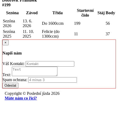
Dobrovič František
#199
Startovní
Sezóna
Závod
Třída
Stáj
Body
číslo
Sezóna
13. 6.
Do 1600ccm
199
56
2026
2026
Sezóna
11. 10.
Felicie (do
11
37
2025
2025
1300ccm)
×
Napiš nám
Váš Kontakt:
Text:
Spam ochrana:
Odeslat
Copyright © Poslední jízda 2026
Máte nám co říci?