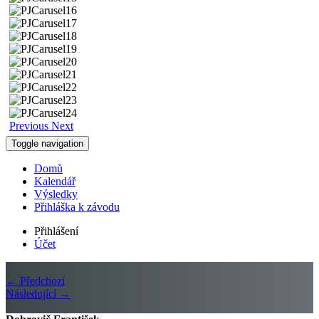
Previous
Next
Toggle navigation
Domů
Kalendář
Výsledky
Přihláška k závodu
Přihlášení
Účet
← Předchozí
Následující →