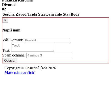
Puklicka Karolina
Divocaci
#2
Sezóna
Závod
Třída
Startovní číslo
Stáj
Body
×
Napiš nám
Váš Kontakt:
Text:
Spam ochrana:
Odeslat
Copyright © Poslední jízda 2026
Máte nám co říci?