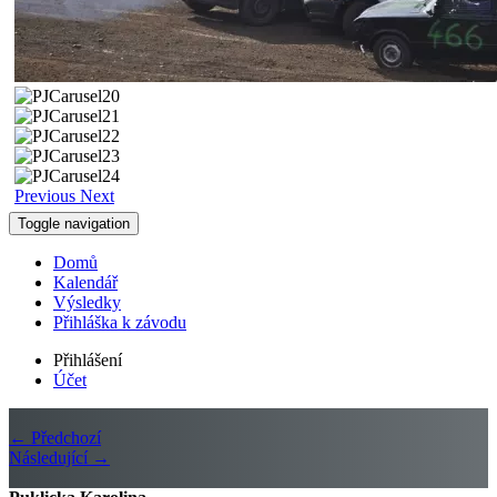
Previous
Next
Toggle navigation
Domů
Kalendář
Výsledky
Přihláška k závodu
Přihlášení
Účet
← Předchozí
Následující →