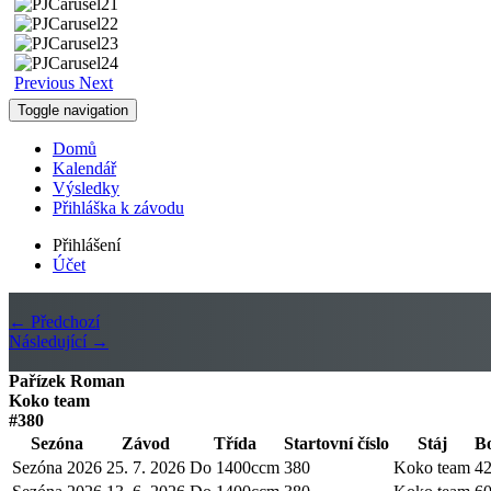
Previous
Next
Toggle navigation
Domů
Kalendář
Výsledky
Přihláška k závodu
Přihlášení
Účet
← Předchozí
Následující →
Pařízek Roman
Koko team
#380
Sezóna
Závod
Třída
Startovní číslo
Stáj
B
Sezóna 2026
25. 7. 2026
Do 1400ccm
380
Koko team
4