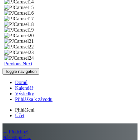
Previous
Next
Toggle navigation
Domů
Kalendář
Výsledky
Přihláška k závodu
Přihlášení
Účet
← Předchozí
Následující →