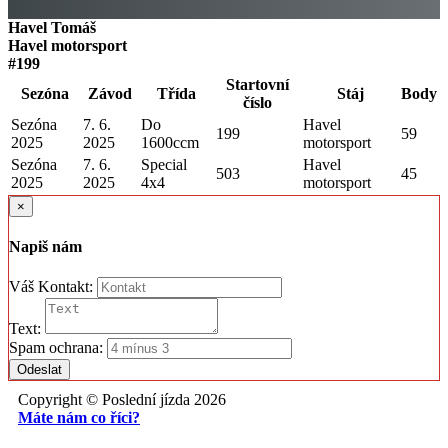
Havel Tomáš
Havel motorsport
#199
Startovní
Sezóna
Závod
Třída
Stáj
Body
číslo
Sezóna
7. 6.
Do
Havel
199
59
2025
2025
1600ccm
motorsport
Sezóna
7. 6.
Special
Havel
503
45
2025
2025
4x4
motorsport
×
Napiš nám
Váš Kontakt:
Text:
Spam ochrana:
Odeslat
Copyright © Poslední jízda 2026
Máte nám co říci?